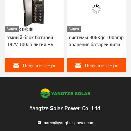
Видео
Видео
Умный блок батарей
системы 306Kgs 100amp
192V 100ah лития HV
хранения батареи лития
BMS высоковольтный
18650 96V 200Ah
высоковольтные
Получите самую
Получите самую
лучшую цену
лучшую цену
Yangtze Solar Power Co., Ltd.
marco@yangtze-power.com