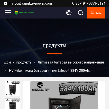
marco@yangtze-power.com
86-191-5653-3194
Цитата
продукты
Дом
>
продукты
>
Литиевая батарея высокого напряжения
>
HV 76kwh иона батареи лития Lifepo4 384V 200Ah
высоковольтный Li со шкафом