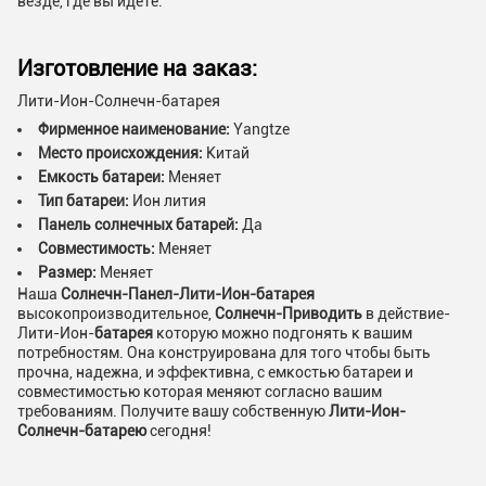
везде, где вы идете.
Изготовление на заказ:
Лити-Ион-Солнечн-батарея
Фирменное наименование:
Yangtze
Место происхождения:
Китай
Емкость батареи:
Меняет
Тип батареи:
Ион лития
Панель солнечных батарей:
Да
Совместимость:
Меняет
Размер:
Меняет
Наша
Солнечн-Панел-Лити-Ион-батарея
высокопроизводительное,
Солнечн-Приводить
в действие-
Лити-Ион-
батарея
которую можно подгонять к вашим
потребностям. Она конструирована для того чтобы быть
прочна, надежна, и эффективна, с емкостью батареи и
совместимостью которая меняют согласно вашим
требованиям. Получите вашу собственную
Лити-Ион-
Солнечн-батарею
сегодня!