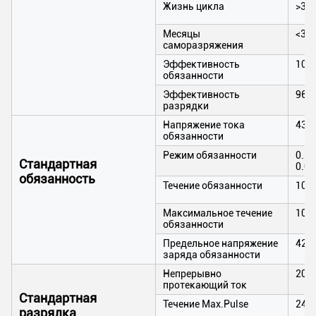
Жизнь цикла
>35
Месяцы
<3>
саморазряжения
Эффективность
100
обязанности
Эффективность
96~
разрядки
Напряжение тока
438
обязанности
Режим обязанности
0.2C
Стандартная
0.02
обязанность
Течение обязанности
100
Максимальное течение
100
обязанности
Предельное напряжение
426
заряда обязанности
Непрерывно
200
протекающий ток
Стандартная
Течение Max.Pulse
240A
разрядка