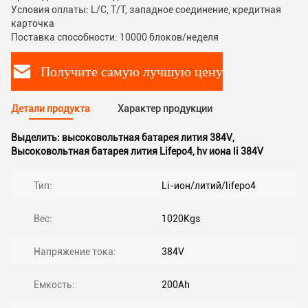
Условия оплаты: L/C, T/T, западное соединение, кредитная
карточка
Поставка способности: 10000 блоков/неделя
Получите самую лучшую цену
Детали продукта
Характер продукции
Выделить:
высоковольтная батарея лития 384V
,
Высоковольтная батарея лития Lifepo4
,
hv иона li 384V
Тип:
Li-ион/литий/lifepo4
Вес:
1020Kgs
Напряжение тока:
384V
Емкость:
200Ah