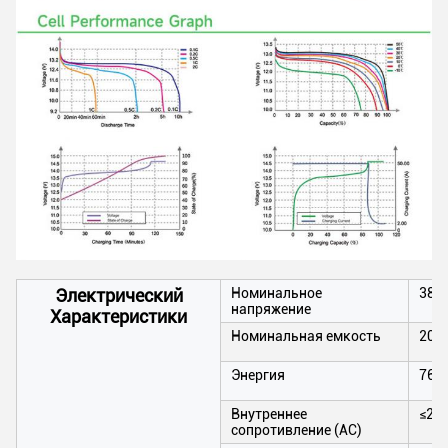
Электрический
Номинальное
384
напряжение
Характеристики
Номинальная емкость
200
Энергия
768
Внутреннее
≤20
сопротивление (AC)