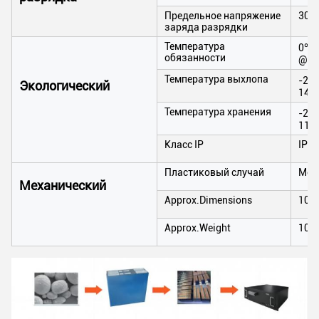
Предельное напряжение
300
заряда разрядки
Температура
0℃ 
обязанности
@60
Температура выхлопа
-20℃
Экологический
140
Температура хранения
-20℃
113
Класс IP
IP65
Пластиковый случай
Мет
Механический
Approx.Dimensions
106
Approx.Weight
102