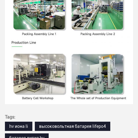
Tags:
hv иона li
высоковольтная батарея lifepo4