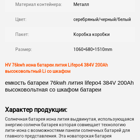
Материал контейнера:
Металл
Цвет:
серебряный/черный/белый
Пакет:
Коробка коробки
Размер:
1060*680*1510mm
HV 76kwh иона батареи лития Lifepo4 384V 200Ah
высоковольтный Li со шкафом
емкость батареи 76kwh лития lifepo4 384V 200Ah
высоковольтная со шкафом батареи
Характер продукции:
Солнечная батарея иона лития выдвинутая, использующаяся
энергию солнечн батарея которая совмещает технологию
лити-иона с возможностями панели солнечных батарей для
главного представления. Эта новаторская батарея