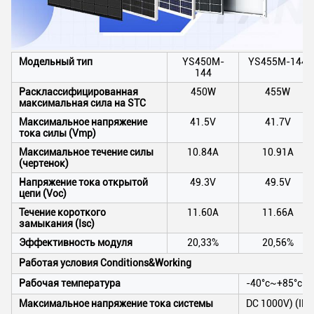
Модельный тип
YS450M-
YS455M-144
144
Расклассифицированная
450W
455W
максимальная сила на STC
Максимальное напряжение
41.5V
41.7V
тока силы (Vmp)
Максимальное течение силы
10.84A
10.91A
(чертенок)
Напряжение тока открытой
49.3V
49.5V
цепи (Voc)
Течение короткого
11.60A
11.66A
замыкания (Isc)
Эффективность модуля
20,33%
20,56%
Работая условия Conditions&Working
Рабочая температура
-40°c~+85°c
Максимальное напряжение тока системы
DC 1000V) (IEC