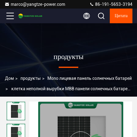
marco@yangtze-power.com
86-191-5653-3194
Цитата
продукты
Дом
>
продукты
>
Mono лицевая панель солнечных батарей
>
клетка неполной вырубки MBB панели солнечных батарей
PERC Mono-ухода за лицом 460W Mono-кристаллическая