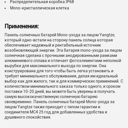
Распределительная коробка IP68
Mono-кристаллическая клетка
Применения:
Панель солнечных батарей Mono-ухода за лицом Yangtze,
который одно-встали на сторону панель солнца которая
обеспечивает надежный и рентабельный источник
возобновляющей энергии. Эта батарея mono-ухода за лицом
солнечная сделана с прочными анодированными рамками
алюминиевого сплава и отличает фотоэлементами неполной
вырубки для максимального выхода по энергии. Она
конструирована для того чтобы быть легка установить и
требует минимального обслуживания, делая им идеальный
выбор как для жилого, так и для коммерческих применений. С
количеством минимального заказа только одного, и сроком
поставки 10-20 дней, вы можете быть уверены в получать
самую высококачественную солнечную батарею
своевременно. Панель солнечных батарей Mono-ухода за
лицом Yangtze также приходит с типом гарантии и
соединителя MC4 25 год для добавленных удобства и
душевного спокойствия.