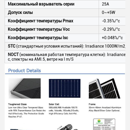
Максимальный взрыватель серии
25A
Допуск силы
0~+5W
Коэффициент температуры Pmax
-0.35%/°c
Коэффициент температуры Voc
-0.29%/°c
Коэффициент температуры Isc
+0.048%/°c
STC
(стандартные условия испытаний): lrradiance 1000W/m2, те
NOCT
(номинальная работая температура клетки): lrradiance
c, спектры на AMl.5, ветре на l m/S