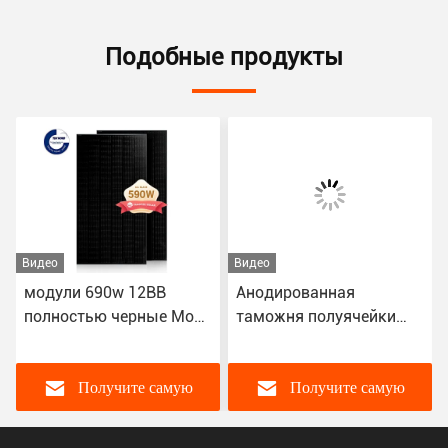
Подобные продукты
Видео
Видео
модули 690w 12BB
Анодированная
полностью черные Mono
таможня полуячейки
PV Perc солнечные с
670W панели солнечных
соединителем MC4
батарей PERC
алюминиевого сплава
Получите самую
Получите самую
кристаллическая Mono
лицевая
лучшую цену
лучшую цену