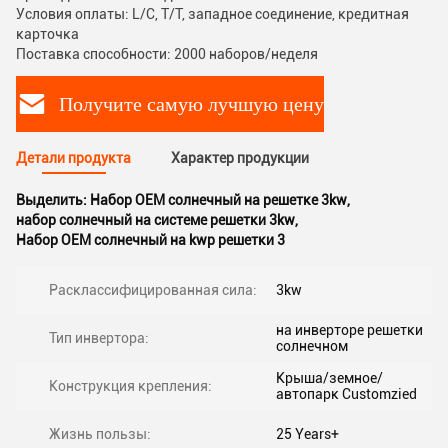
Условия оплаты: L/C, T/T, западное соединение, кредитная
карточка
Поставка способности: 2000 наборов/неделя
Получите самую лучшую цену
Детали продукта
Характер продукции
Выделить:
Набор OEM солнечный на решетке 3kw
,
набор солнечный на системе решетки 3kw
,
Набор OEM солнечный на kwp решетки 3
Расклассифицированная сила:
3kw
на инверторе решетки
Тип инвертора:
солнечном
Крыша/земное/
Конструкция крепления:
автопарк Customzied
Жизнь пользы:
25 Years+