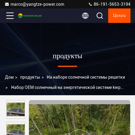
marco@yangtze-power.com
86-191-5653-3194
Цитата
продукты
Дом
>
продукты
>
На наборе солнечной системы решетки
>
Набор OEM солнечный на энергетической системе kwp
ватта 3 решетки 3kw 3000