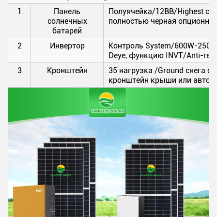
1
Панель
Полуячейка/12BB/Highest сила
солнечных
полностью черная опционная
батарей
2
Инвертор
Контроль System/600W-250K
Deye, функцию INVT/Anti-refl
3
Кронштейн
35 нагрузка /Ground снега с
кронштейн крыши или автоп