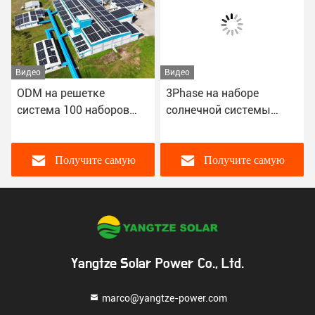
Видео
Видео
ODM на решетке
3Phase на наборе
система 100 наборов
солнечной системы
инвертора Kw солнечная
решетки с инвертором
связи решетки 15kw
Получите самую
Получите самую
лучшую цену
лучшую цену
Yangtze Solar Power Co., Ltd.
marco@yangtze-power.com