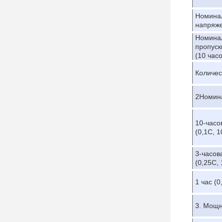
Номина
напряж
Номина
пропуск
(10 часо
Количес
2Номин
10-часо
(0,1С, 1
3-часов
(0,25C, 
1 час (0
3. Мощн