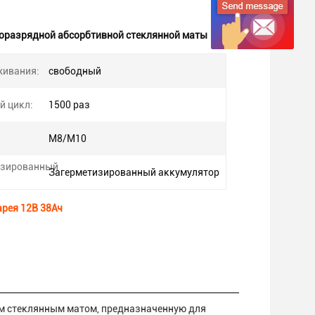
оразрядной абсорбтивной стеклянной маты
живания:
свободный
й цикл:
1500 раз
М8/М10
изированный
Загерметизированный аккумулятор
рея 12В 38Ач
им стеклянным матом, предназначенную для