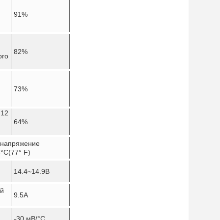
91%
82%
ого
73%
 12
64%
 напряжение
5
°C
(77° F)
14.4~14.9В
й
9.5А
-30 мВ/
°C