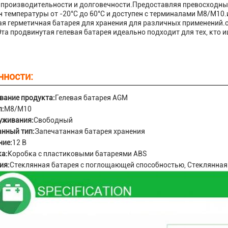
 производительности и долговечности.Предоставляя превосходны
 температуры от -20°C до 60°C и доступен с терминалами M8/M10.и 
я герметичная батарея для хранения для различных применений.
та продвинутая гелевая батарея идеально подходит для тех, кто и
нности:
вание продукта:
Гелевая батарея AGM
л:
M8/M10
уживания:
Свободный
анный тип:
Запечатанная батарея хранения
ние:
12 В
а:
Коробка с пластиковыми батареями ABS
ия:
Стеклянная батарея с поглощающей способностью, Стеклянная