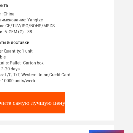
укта
n: China
аименование: Yangtze
ия: CE/TUV/ISO/ROHS/MSDS
: 6-GFM (G) - 38
аты & доставки
 Quantity: 1 unit
ble
ails: Pallet+Carton box
: 7-20 days
: L/C, T/T, Western Union,Credit Card
y: 10000 units/week
чите самую лучшую цену