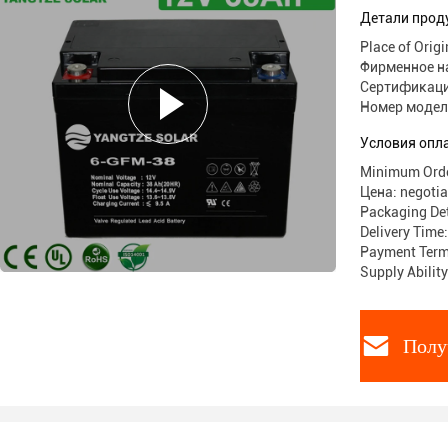
Детали прод
Place of Origi
Фирменное н
Сертификац
Номер модели
Условия опл
Minimum Order
Цена: negotia
Packaging Det
Delivery Time
Payment Terms
Supply Abilit
Полу