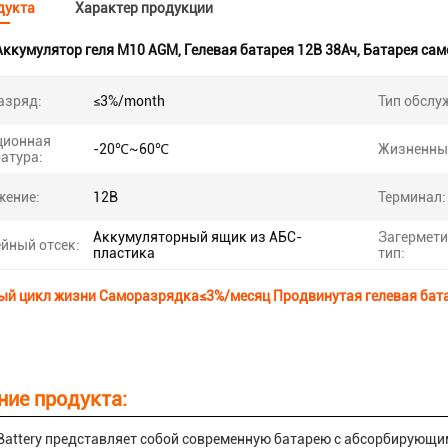
дукта
Характер продукции
Аккумулятор геля M10 AGM
,
Гелевая батарея 12В 38Ач
,
Батарея сам
азряд:
≤3%/month
Тип обслу
ционная
-20℃~60℃
Жизненны
атура:
жение:
12В
Терминал:
Аккумуляторный ящик из АБС-
Загермет
йный отсек:
пластика
тип:
ый цикл жизни Саморазрядка≤3%/месяц Продвинутая гелевая бата
ние продукта:
Battery представляет собой современную батарею с абсорбирующ