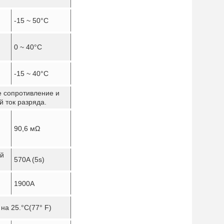
-15 ~ 50
°C
0 ~ 40
°C
-15 ~ 40
°C
е сопротивление и
 ток разряда.
90,6 мΩ
й
570A (5s)
1900A
на 25.
°C
(77° F)