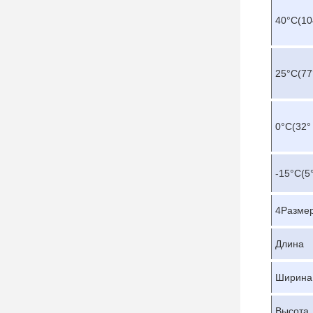
40
°C
(10
25
°C
(77
0
°C
(32°
-15
°C
(5
4Размер
Длина
Ширина
Высота