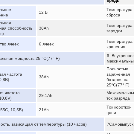
среды
льное
Температура
12 В
ение
сброса
льная
Температура
ная способность
38Ah
зарядки
в)
Температура
тво ячеек
6 ячеек
хранения
6. Внутренне
альная мощность 25.
°C
(77° F)
максимальный
Полностью
вая частота
заряженная
38Ah
0,8В)
батарея на
25
°C
(77° F)
ая частота
Максимальны
29.1Ah
10,8V)
ток разряда
Ток короткой
,55С, 10,5В)
21Ah
цепи
ость, зависящая от температуры (10 часов)
7Самовыпуск 