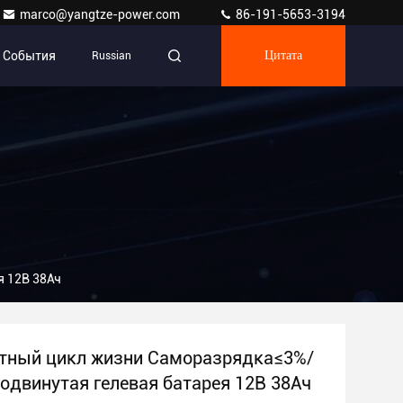
marco@yangtze-power.com
86-191-5653-3194
События
Russian
Цитата
я 12В 38Ач
тный цикл жизни Саморазрядка≤3%/
одвинутая гелевая батарея 12В 38Ач