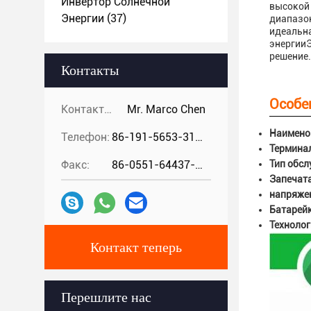
Инвертор Солнечной
высокой
Энергии
(37)
диапазон
идеальна
энергииЭ
решение.
Контакты
Особе
Контакты:
Mr. Marco Chen
Наимено
Телефон:
86-191-5653-3194
Термина
Факс:
86-0551-64437-729
Тип обсл
Запечат
напряже
Батарейк
Технолог
Контакт теперь
Перешлите нас