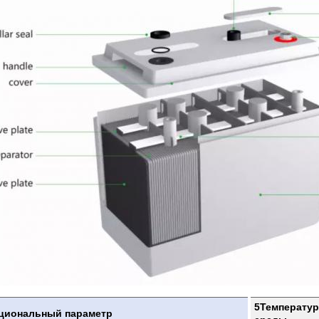
5Температу
кциональный параметр