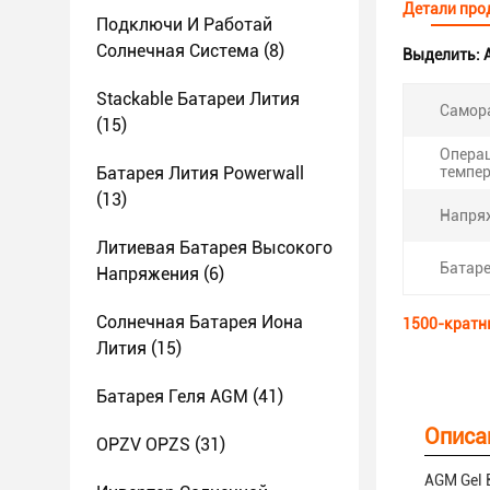
Детали про
Подключи И Работай
Солнечная Система
(8)
Выделить:
Stackable Батареи Лития
Самор
(15)
Опера
Батарея Лития Powerwall
темпер
(13)
Напря
Литиевая Батарея Высокого
Батаре
Напряжения
(6)
Солнечная Батарея Иона
1500-кратн
Лития
(15)
Батарея Геля AGM
(41)
Описа
OPZV OPZS
(31)
AGM Gel 