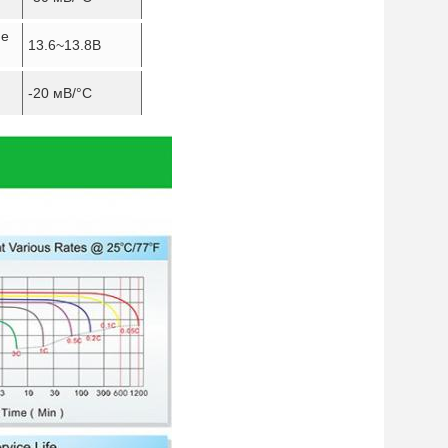
ие
13.6~13.8В
-20 мВ/
°C