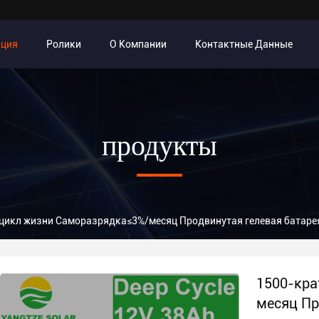
кция
Ролики
О Компании
Контактные Данные
продукты
цикл жизни Саморазрядка≤3%/месяц Продвинутая гелевая батаре
1500-кра
месяц Пр