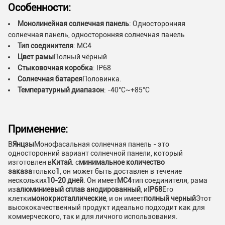
Особенности:
Монолинейная солнечная панель
: Односторонняя
солнечная панель, односторонняя солнечная панель
Тип соединителя
: MC4
Цвет рамы
Полный чёрный
Стыковочная коробка
: IP68
Солнечная батарея
Половинка.
Температурный диапазон
: -40°C~+85°C
Применение:
В
Янцзы
Монофасальная солнечная панель - это
односторонний вариант солнечной панели, который
изготовлен в
Китай
. с
минимальное количество
заказа
только
1
, он может быть доставлен в течение
нескольких
10-20 дней
. Он имеет
MC4
тип соединителя, рама
из
алюминиевый сплав анодированный
, и
IP68
Его
клетки
монокристаллические
, и он имеет
полный черный
Этот
высококачественный продукт идеально подходит как для
коммерческого, так и для личного использования.