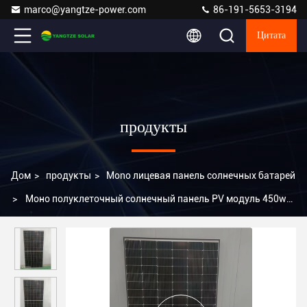
marco@yangtze-power.com
86-191-5653-3194
Цитата
продукты
Дом
>
продукты
>
Mono лицевая панель солнечных батарей
>
Моно полуклеточный солнечный панель PV модуль 450w
480w 500w 550w 600w 1000w мощность