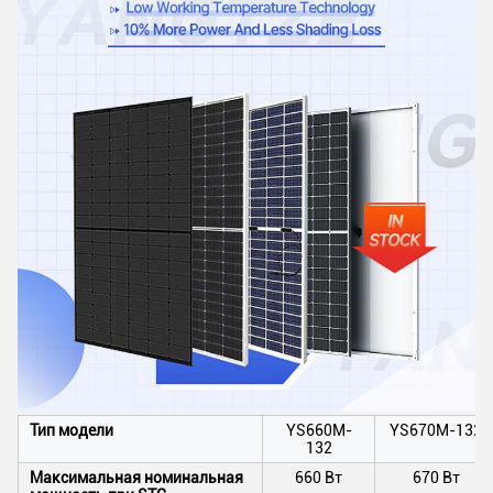
Тип модели
YS660M-
YS670M-132
132
Максимальная номинальная
660 Вт
670 Вт