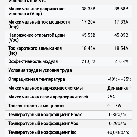
мощность при STC
Максимальное напряжение
38.38В
38.68В
мощности (Vmp)
Максимальный ток мощности
17.20А
17.33А
(Imp)
Напряжение открытой цепи
45.55В
45.85В
(Voc)
Ток короткого замыкания
18.45А
18.54А
(Isc)
Эффективность модуля
210,1%
210,4%
Условия труда и условия труда
Операционная температура
-40°c~+85°c
Максимальное напряжение системы
Динамика пост
Максимальная серия предохранителей
25А
Толерантность к мощности
0~+5W
Температурный коэффициент Pmax
-0,35%/°c
Температурный коэффициент Voc
-0,29%/°c
Температурный коэффициент Isc
+0,048%/°c