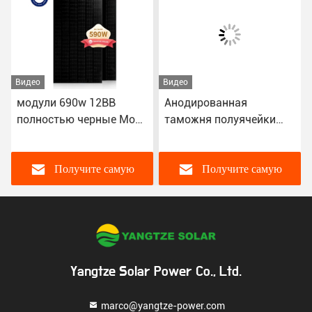
Видео
Видео
модули 690w 12BB
Анодированная
полностью черные Mono
таможня полуячейки
PV Perc солнечные с
670W панели солнечных
соединителем MC4
батарей PERC
алюминиевого сплава
Получите самую
Получите самую
кристаллическая Mono
лицевая
лучшую цену
лучшую цену
Yangtze Solar Power Co., Ltd.
marco@yangtze-power.com