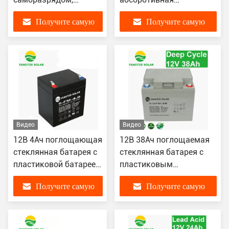
абсорбирующая
стеклянная
Получите самую
Получите самую
стеклянный коврик с
рабочей температурой
лучшую цену
лучшую цену
-20°C~60°C
Видео
Видео
12В 4Ач поглощающая
12В 38Ач поглощаемая
стеклянная батарея с
стеклянная батарея с
пластиковой батареей
пластиковым
ABS и терминалом
аккумулятором из ABS
Получите самую
Получите самую
M8/M10
1500-кратный срок
службы
лучшую цену
лучшую цену