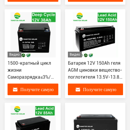
лучшую цену
лучшую цену
Видео
Видео
1500-кратный цикл
Батарея 12V 150Ah геля
жизни
AGM циновки вещество-
Саморазрядка≤3%/
поглотителя 13.5V-13.8V
месяц Продвинутая
стеклянная
Получите самую
Получите самую
гелевая батарея 12В
38Ач
лучшую цену
лучшую цену