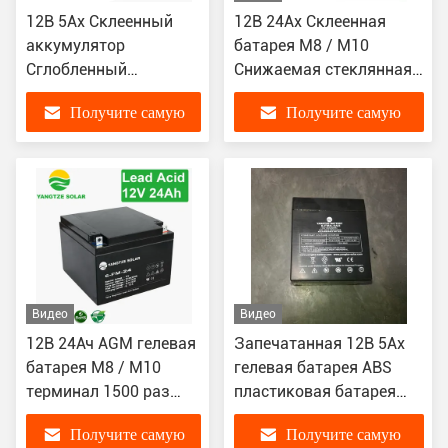
12В 5Ах Склеенный
12В 24Ах Склеенная
аккумулятор
батарея M8 / M10
Сглобленный
Снижаемая стеклянная
стеклянный макет
батарея для хранения
Получите самую
Получите самую
Аккумулятор 1500 раз
энергии
продолжительность
лучшую цену
лучшую цену
цикла
Видео
Видео
12В 24Ач AGM гелевая
Запечатанная 12В 5Ах
батарея M8 / M10
гелевая батарея ABS
терминал 1500 раз
пластиковая батарея
продолжительность
без обслуживания
Получите самую
Получите самую
цикла