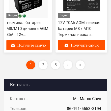
Видео
Видео
терминал батареи
12V 70Ah AGM гелевая
M8/M10 циновки AGM
батарея M8 / M10
85Ah 12v
Терминал низкая
абсорбтивный
скорость саморазрядки
Получите самую
Получите самую
стеклянный
≤ 3%/месяц
лучшую цену
лучшую цену
1
2
3
Контакты
Контакты:
Mr. Marco Chen
Телефон:
86-191-5653-3194